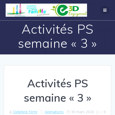
Activités PS
semaine « 3 »
Activités PS
semaine « 3 »
Delphine Ferre
Animations
30 mars 2020
|
0