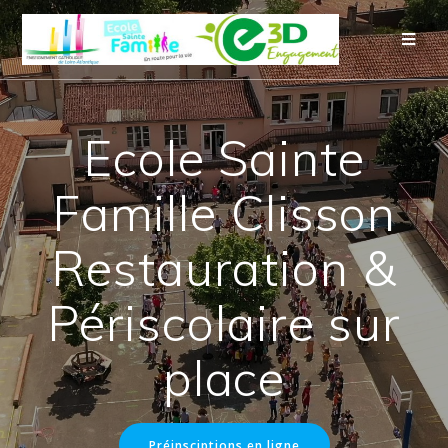
Ecole Sainte
Famille Clisson
Restauration &
Périscolaire sur
place
Préinsciptions en ligne