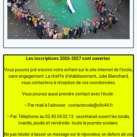
Les inscriptions 2026-2027 sont ouvertes
Vous pouvez pré-inscrire votre enfant sur le site internet de l’école,
sans engagement. La
cheffe d’établissement, Julie Blanchard,
vous contactera à réception de vos coordonnées.
Vous pouvez aussi prendre contact avec l’école :
– Par mail à l’adresse : contactecole@sfic44.fr
– Par Téléphone au 02.40.54.02.13 : secrétariat ouvert les lundis,
mardis, jeudis et vendredis toute la journée scolaire.
Ne pas hésiter à
lai
sser un message sur le répondeur, en dehors de ces