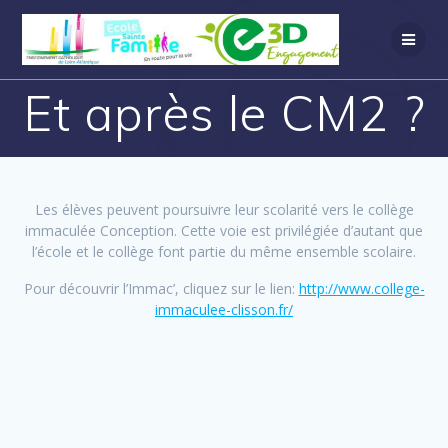
Et après le CM2 ?
Les élèves peuvent poursuivre leur scolarité vers le collège
immaculée Conception. Cette voie est privilégiée d’autant que
l’école et le collège font partie du même ensemble scolaire.
Pour découvrir l’Immac’, cliquez sur le lien:
http://www.college-
immaculee-clisson.fr/