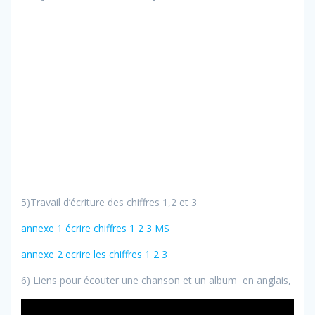
5)Travail d’écriture des chiffres 1,2 et 3
annexe 1 écrire chiffres 1 2 3 MS
annexe 2 ecrire les chiffres 1 2 3
6) Liens pour écouter une chanson et un album en anglais,