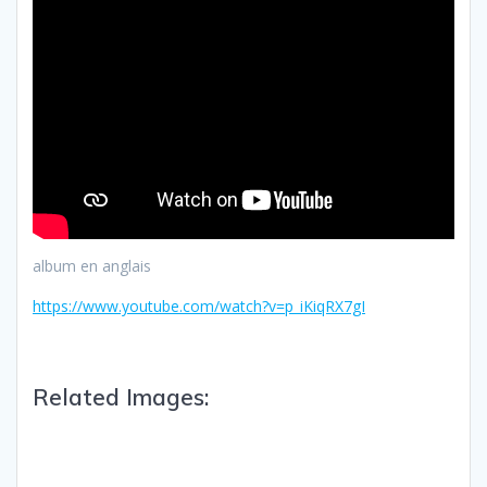
album en anglais
https://www.youtube.com/watch?v=p_iKiqRX7gI
Related Images: