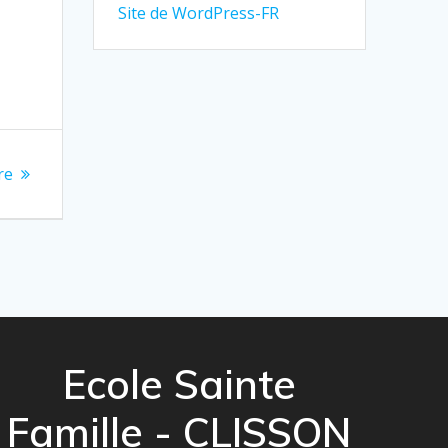
Site de WordPress-FR
re
Ecole Sainte
Famille - CLISSON