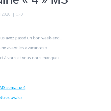
l 2020
|
0
 vous avez passé un bon week-end…
ine avant les « vacances ».
rt à vous et vous nous manquez .
 MS semaine 4
ettres ovales