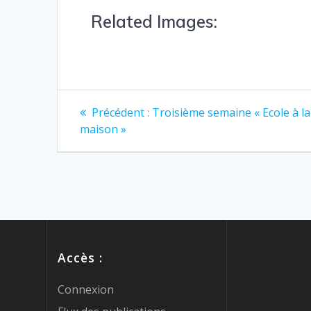
Related Images:
Précédent :
Troisième semaine « Ecole à la
maison »
Accès :
Connexion