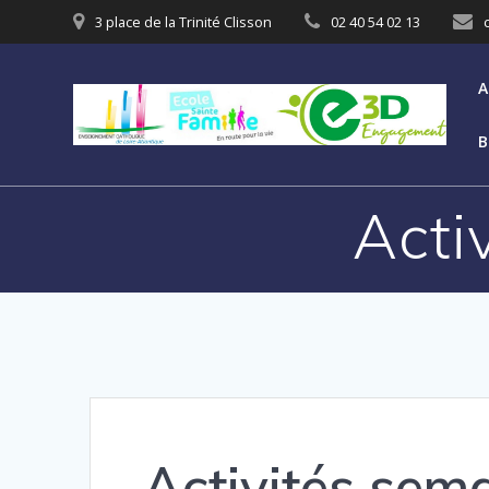
3 place de la Trinité Clisson
02 40 54 02 13
A
B
Acti
Activités sem