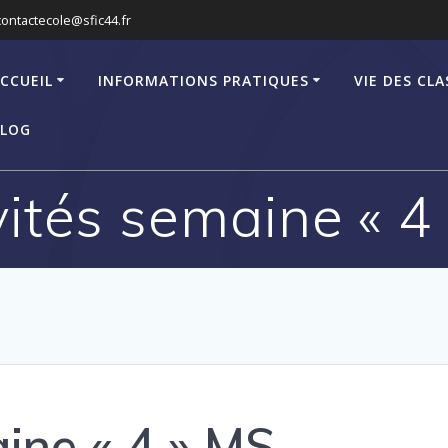
contactecole@sfic44.fr
CCUEIL
INFORMATIONS PRATIQUES
VIE DES CLA
LOG
vités semaine « 4
aine « 4 » MS