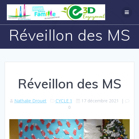
Réveillon des MS
Réveillon des MS
Nathalie Drouet
CYCLE 1
17 décembre 2021
|
0