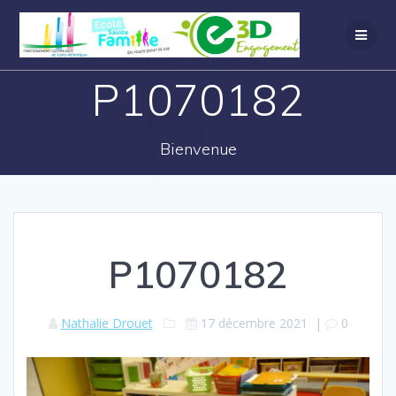
P1070182
Bienvenue
P1070182
Nathalie Drouet
17 décembre 2021
|
0