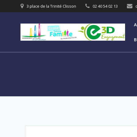
3 place de la Trinité Clisson
02 40 54 02 13
A
B