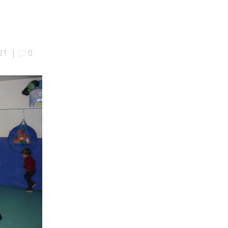
21
|
0