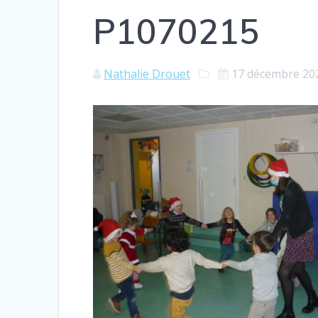
P1070215
Nathalie Drouet
17 décembre 20