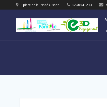
3 place de la Trinité Clisson
02 40 54 02 13
A
B