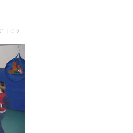
21
|
0