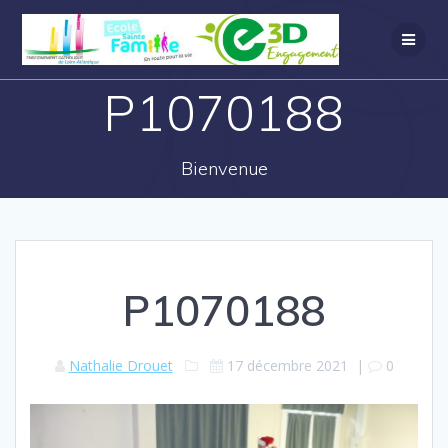
P1070188
Bienvenue
P1070188
Nathalie Drouet
17 décembre 2021
|
0