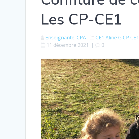
Les CP-CE1
Enseignante_CPA
CE1 Aline G
CP CE1
11 décembre 2021
|
0