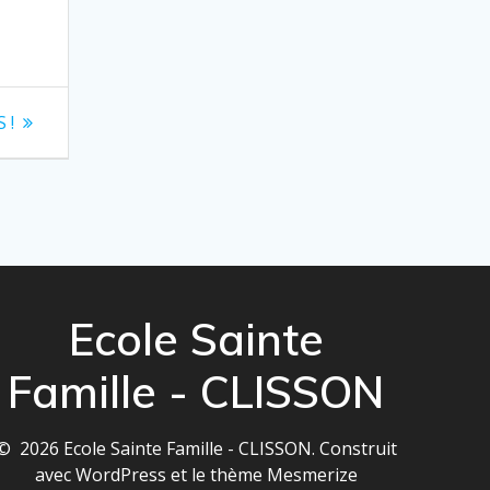
 !
Ecole Sainte
Famille - CLISSON
© 2026 Ecole Sainte Famille - CLISSON. Construit
avec WordPress et le
thème Mesmerize