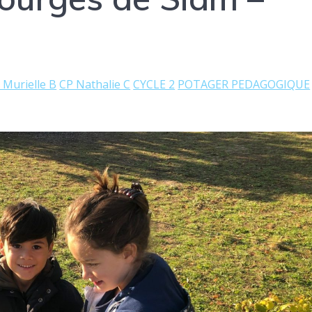
 Murielle B
CP Nathalie C
CYCLE 2
POTAGER PEDAGOGIQUE