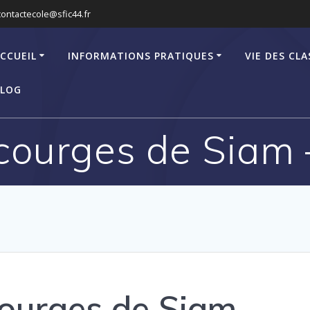
contactecole@sfic44.fr
CCUEIL
INFORMATIONS PRATIQUES
VIE DES CLA
LOG
 courges de Siam
courges de Siam –