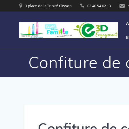
3 place de la Trinité Clisson
02 40 54 02 13
A
B
Confiture de
Confiture de 