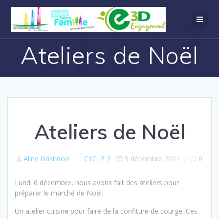
Ateliers de Noël
Ateliers de Noël
Aline Gastinois
CYCLE 2
9 décembre 2021
|
0
Lundi 6 décembre, nous avons fait des ateliers pour
préparer le marché de Noël.
Un atelier cuisine pour faire de la confiture de courge. Ces