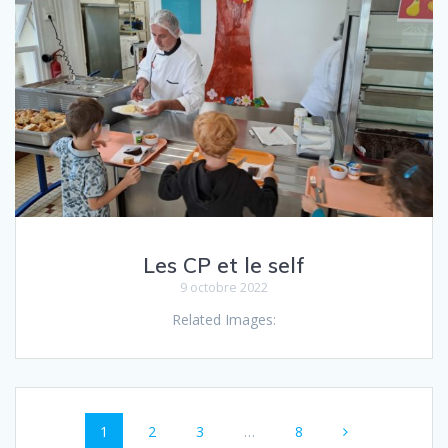
Les CP et le self
9 octobre 2022
Related Images:
1
2
3
…
8