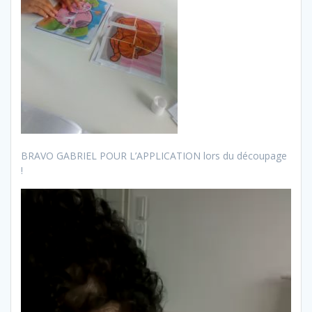
BRAVO GABRIEL POUR L’APPLICATION lors du découpage
!
Lecteur
vidéo