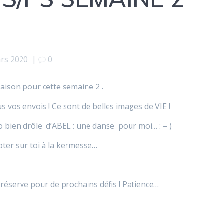
rs 2020
|
0
aison pour cette semaine 2 .
 vos envois ! Ce sont de belles images de VIE !
ien drôle d’ABEL : une danse pour moi… : – )
mpter sur toi à la kermesse…
n réserve pour de prochains défis ! Patience…