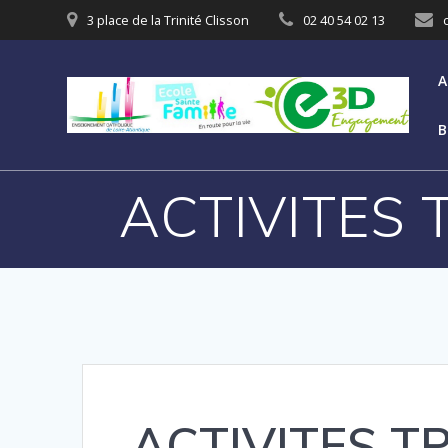
3 place de la Trinité Clisson
02 40 54 02 13
A
B
ACTIVITES T
ACTIVITES T