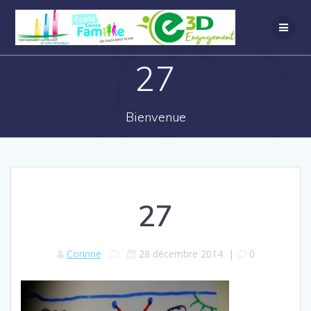
27
Bienvenue
27
Corinne
28 décembre 2014
|
0