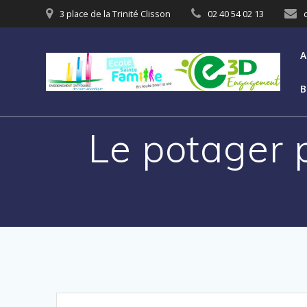
3 place de la Trinité Clisson
02 40 54 02 13
A
B
Le potager 