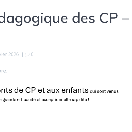
dagogique des CP –
vier 2026
|
0
are.