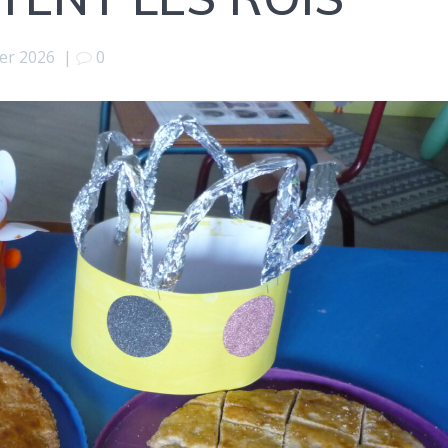
ier 2026
|
0