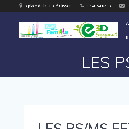
3 place de la Trinité Clisson
02 40 54 02 13
A
B
LES P
LES PS/MS F