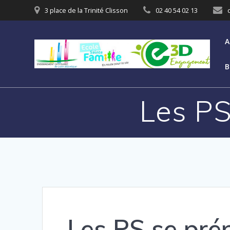
3 place de la Trinité Clisson
02 40 54 02 13
A
B
Les PS
Les PS se pré