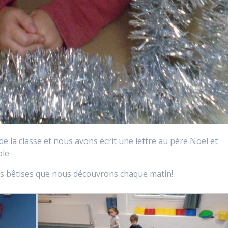
de la classe et nous avons écrit une lettre au père Noël et
le.
t des bêtises que nous découvrons chaque matin!