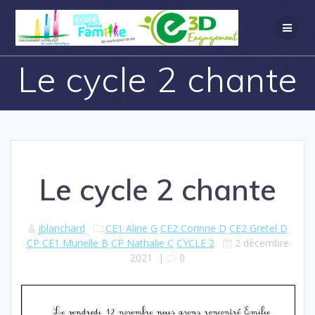
Le cycle 2 chante
Le cycle 2 chante
jblanchard
CE1 Aline G
CE2 Corinne D
CE2 Gretel D
CP CE1 Murielle B
CP Nathalie C
CYCLE 2
2 décembre
2021
|
0