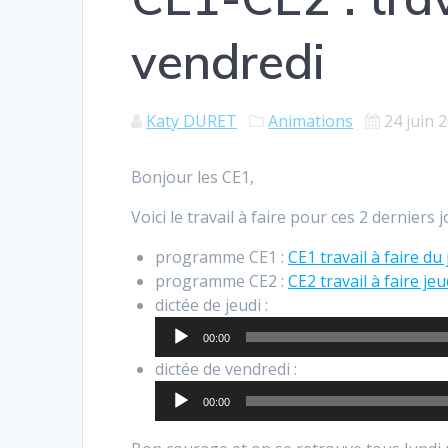
vendredi
Katy DURET
Animations
24 juin 
Bonjour les CE1,
Voici le travail à faire pour ces 2 derniers 
programme CE1 :
CE1 travail à faire du
programme CE2 :
CE2 travail à faire je
Lecteur
dictée de jeudi :
audio
00:00
Lecteur
dictée de vendredi :
audio
00:00