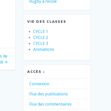
Rugby à l’école
as
er
ter
VIE DES CLASSES
.
er
CYCLE 1
CYCLE 2
.
CYCLE 3
Animations
s de
di
ACCÈS :
Connexion
Flux des publications
Flux des commentaires