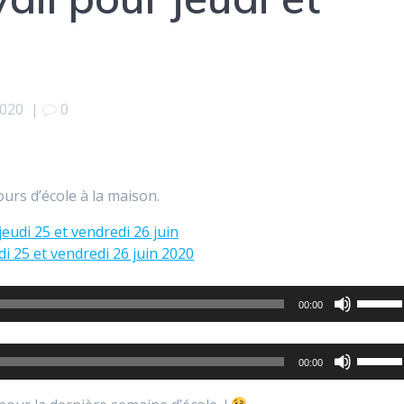
2020
|
0
jours d’école à la maison.
 jeudi 25 et vendredi 26 juin
udi 25 et vendredi 26 juin 2020
Utilise
00:00
les
flèches
Utilise
haut/b
00:00
les
pour
flèches
augmen