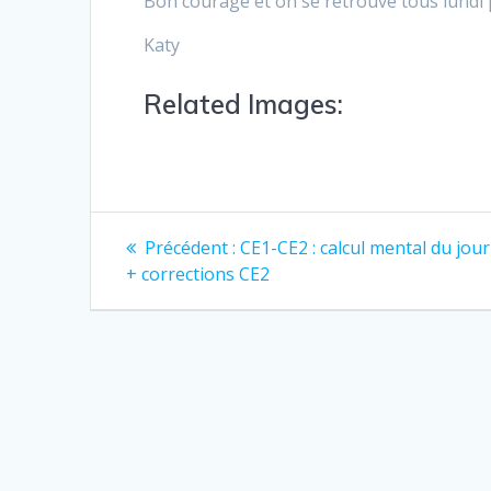
Bon courage et on se retrouve tous lundi 
Katy
Related Images:
Précédent :
CE1-CE2 : calcul mental du jour
+ corrections CE2