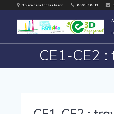
3 place de la Trinité Clisson
02 40 54 02 13
A
B
CE1-CE2 : t
CE1-CE2 : trav