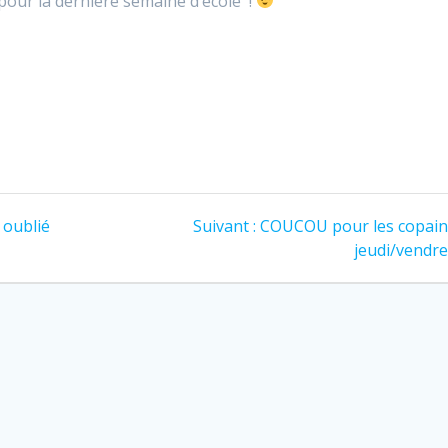
pour la dernière semaine d’école !
haut/b
ou
pour
diminu
augmen
le
ou
volume
diminu
le
volume
 oublié
Suivant :
COUCOU pour les copain
jeudi/vendre