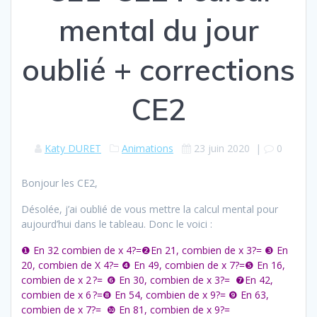
mental du jour
oublié + corrections
CE2
Katy DURET
Animations
23 juin 2020
|
0
Bonjour les CE2,
Désolée, j’ai oublié de vous mettre la calcul mental pour
aujourd’hui dans le tableau. Donc le voici :
❶ En 32 combien de x 4?=❷En 21, combien de x 3?= ❸ En
20, combien de X 4?= ❹ En 49, combien de x 7?=❺ En 16,
combien de x 2 ?= ❻ En 30, combien de x 3?= ❼En 42,
combien de x 6 ?=❽ En 54, combien de x 9?= ❾ En 63,
combien de x 7?= ❿ En 81, combien de x 9?=