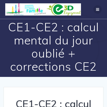
CE1-CE2 : calcul
mental du jour
oublié +
corrections CE2
CE1-CE2 : calcul