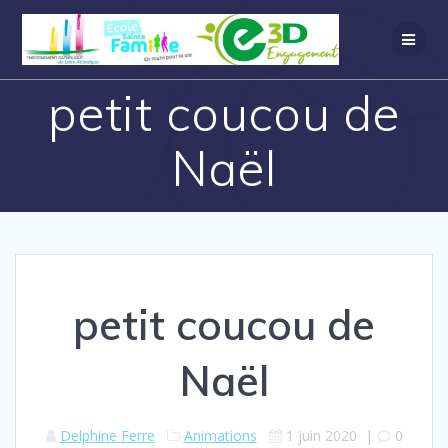
petit coucou de
Naël
petit coucou de
Naël
Delphine Ferre
Animations
1 juin 2020
|
0