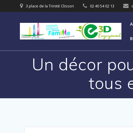
3 place de la Trinité Clisson
02 40 54 02 13
A
B
Un décor pou
tous 