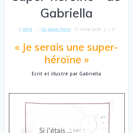
Gabriella
MPB
GS Marie Pierre
4 mai 2020
|
0
« Je serais une super-
héroïne »
Ecrit et illustré par Gabriella