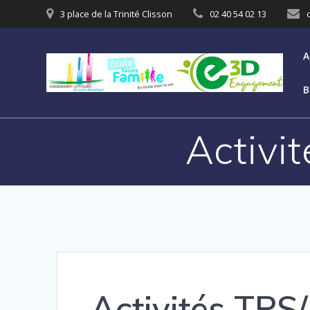
3 place de la Trinité Clisson
02 40 54 02 13
A
B
Activi
Activités TPS