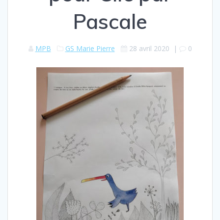
Pascale
MPB
GS Marie Pierre
28 avril 2020
|
0