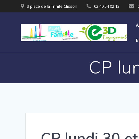
3 place de la Trinité Clisson
02 40 54 02 13
A
B
CP lu
CP lundi 30 e