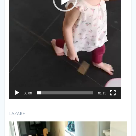
00:00
01:13
LAZARE
Lecteur
vidéo