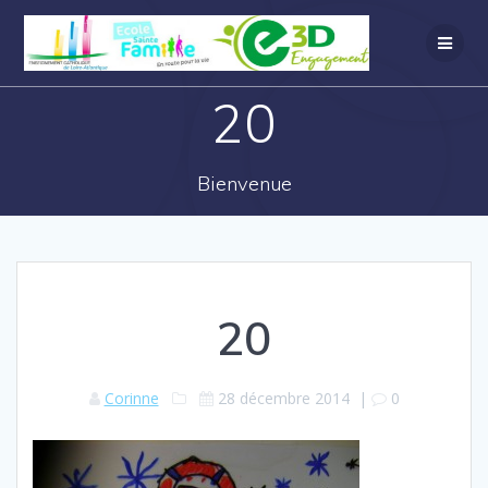
20
Bienvenue
20
Corinne
28 décembre 2014
|
0