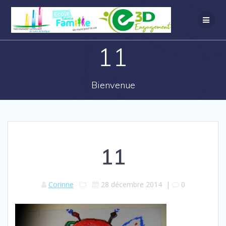
11
Bienvenue
11
Corinne
28 décembre 2014
|
0