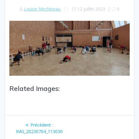
Louise Mechineau
12 juillet 2023
|
0
Related Images:
Précédent :
IMG_20230704_113030