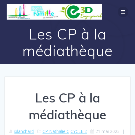
Les CP à la
médiathèque
Les CP à la
médiathèque
jblanchard
CP Nathalie C
CYCLE 2
21 mai 2023
|