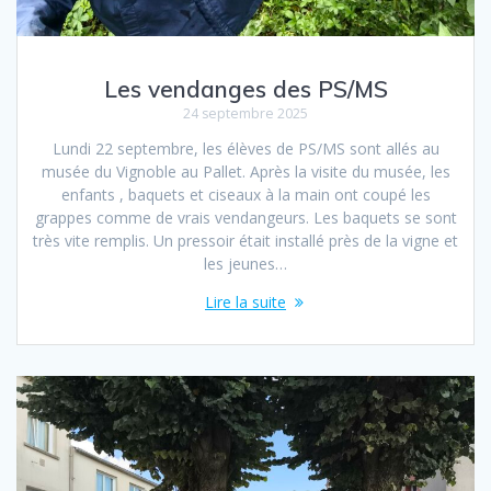
Les vendanges des PS/MS
24 septembre 2025
Lundi 22 septembre, les élèves de PS/MS sont allés au
musée du Vignoble au Pallet. Après la visite du musée, les
enfants , baquets et ciseaux à la main ont coupé les
grappes comme de vrais vendangeurs. Les baquets se sont
très vite remplis. Un pressoir était installé près de la vigne et
les jeunes…
Lire la suite