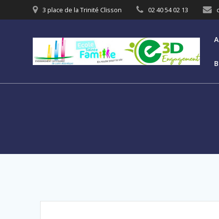
3 place de la Trinité Clisson
02 40 54 02 13
A
B