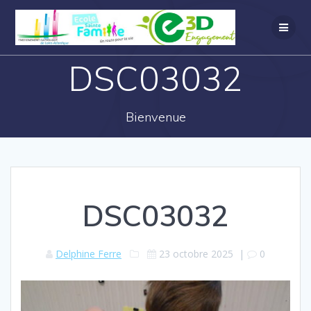
DSC03032
Bienvenue
DSC03032
Delphine Ferre
23 octobre 2025
|
0