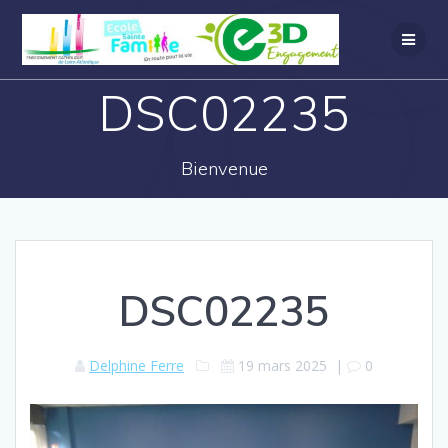
DSC02235
Bienvenue
DSC02235
Delphine Ferre
19 mars 2025
|
0