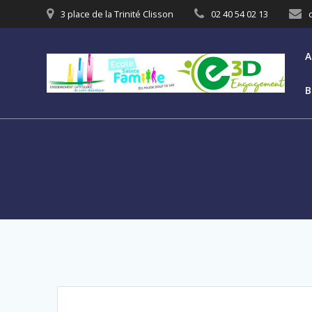
3 place de la Trinité Clisson
02 40 54 02 13
A
B