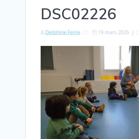
DSC02226
Delphine Ferre
19 mars 2025
|