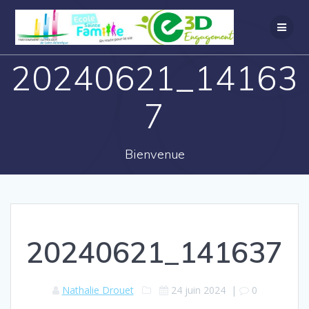
20240621_14163
7
Bienvenue
20240621_141637
Nathalie Drouet
24 juin 2024
|
0