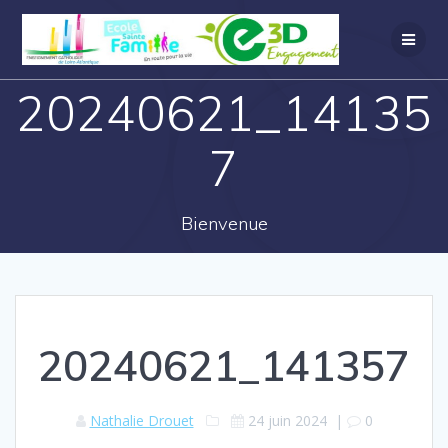
20240621_14135
7
Bienvenue
20240621_141357
Nathalie Drouet
24 juin 2024
|
0