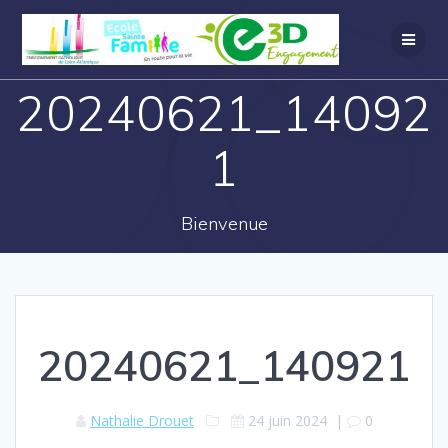
20240621_14092
1
Bienvenue
20240621_140921
Nathalie Drouet
24 juin 2024
|
0