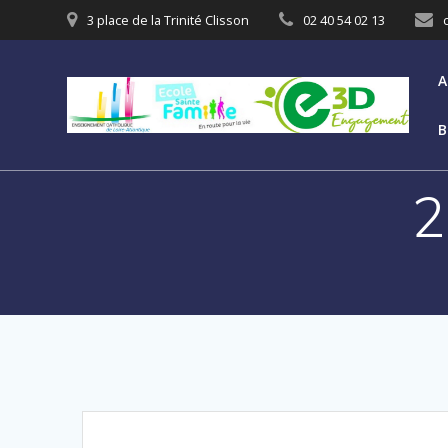
3 place de la Trinité Clisson
02 40 54 02 13
A
B
2