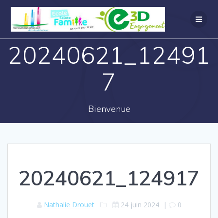
20240621_12491
7
Bienvenue
20240621_124917
Nathalie Drouet
24 juin 2024
|
0