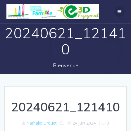
20240621_12141
0
Bienvenue
20240621_121410
Nathalie Drouet
24 juin 2024
|
0