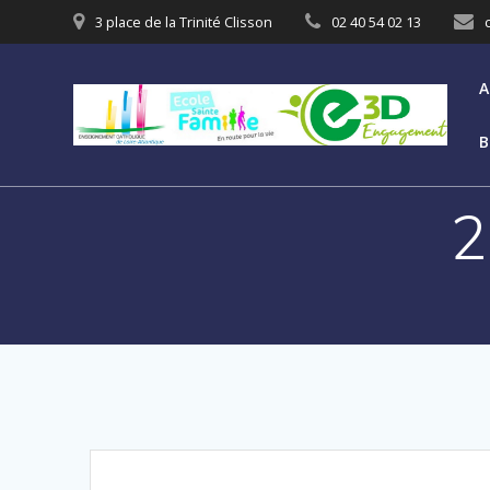
3 place de la Trinité Clisson
02 40 54 02 13
A
B
2