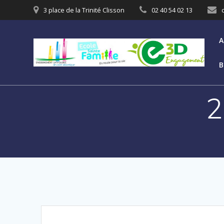
3 place de la Trinité Clisson
02 40 54 02 13
A
B
2