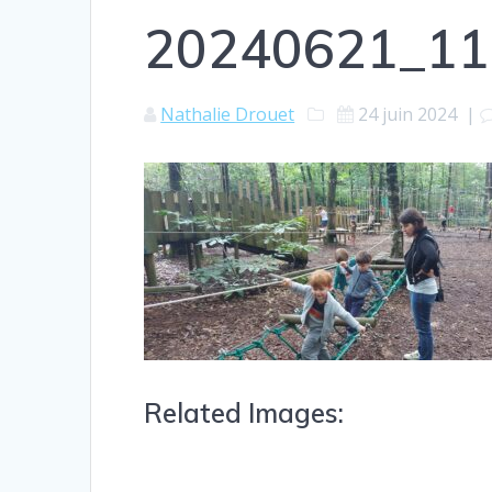
20240621_11
Nathalie Drouet
24 juin 2024
|
Related Images: