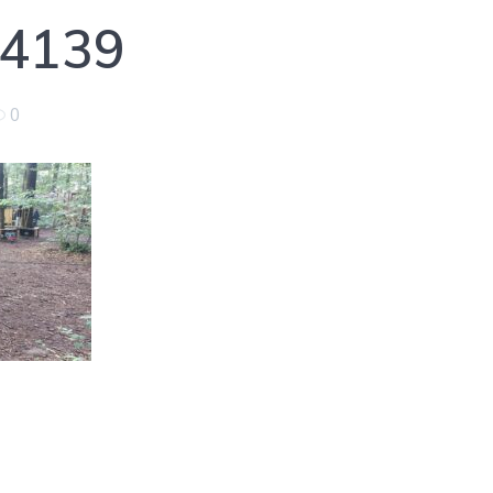
4139
0