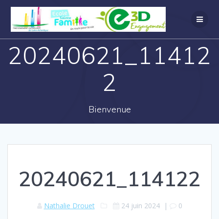
20240621_11412
2
Bienvenue
20240621_114122
Nathalie Drouet
24 juin 2024
|
0