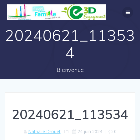
20240621_11353
4
Bienvenue
20240621_113534
Nathalie Drouet
24 juin 2024
|
0