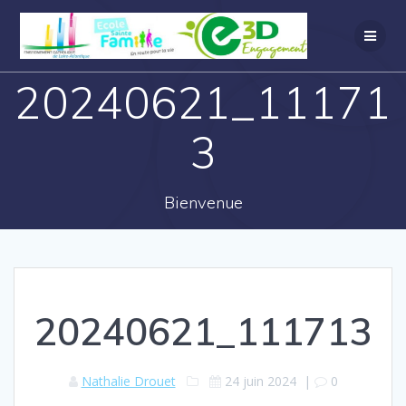
20240621_11171
3
Bienvenue
20240621_111713
Nathalie Drouet
24 juin 2024
|
0