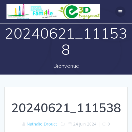
20240621_11153
8
Bienvenue
20240621_111538
Nathalie Drouet
24 juin 2024
|
0